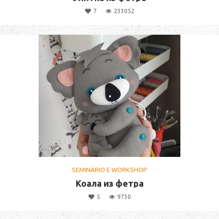
7
233052
SEMINÁRIO E WORKSHOP
Коала из фетра
5
9730