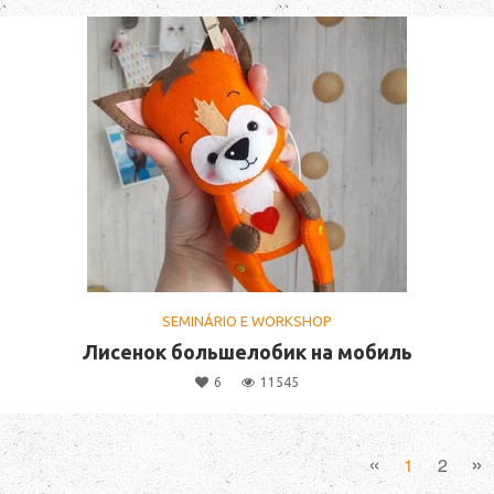
SEMINÁRIO E WORKSHOP
Лисенок большелобик на мобиль
6
11545
«
»
1
2