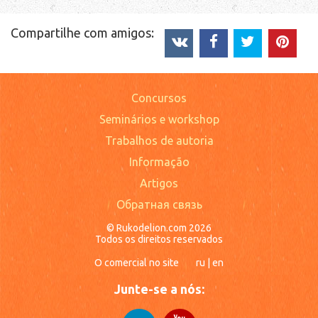
Compartilhe com amigos:
Concursos
Seminários e workshop
Trabalhos de autoria
Informação
Artigos
Обратная связь
© Rukodelion.com 2026
Todos os direitos reservados
O comercial no site
ru
|
en
Junte-se a nós: