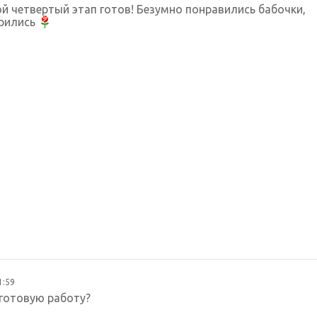
ой четвертый этап готов! Безумно понравились бабочки,
орились
1:59
 готовую работу?