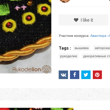
I like it
Участник конкурса:
Авантюра «
,
Tags :
вышивка
авторска
,
рукоделие
декоративные с