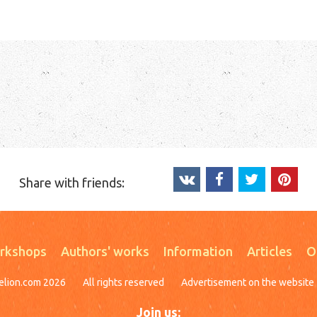
Share with friends:
rkshops
Authors' works
Information
Articles
О
elion.com 2026
All rights reserved
Advertisement on the website
Join us: