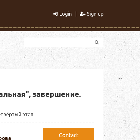
Login
Sign up
льная", завершение.
етвёртый этап.
Сontact
рова