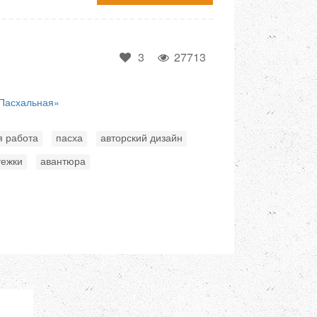
3
27713
Пасхальная»
,
,
,
я работа
пасха
авторский дизайн
,
тежки
авантюра