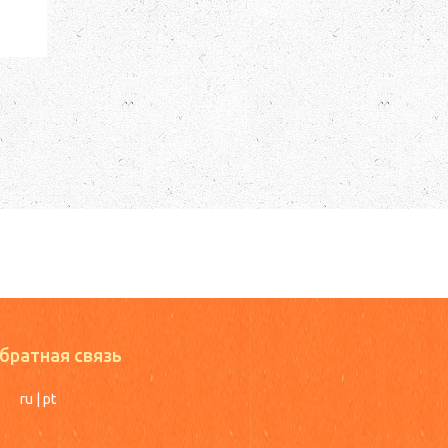
братная связь
ru
|
pt