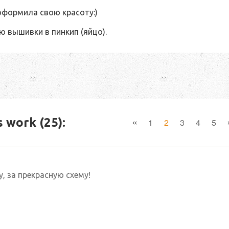
оформила свою красоту:)
 вышивки в пинкип (яйцо).
«
 work (25):
1
2
3
4
5
, за прекрасную схему!