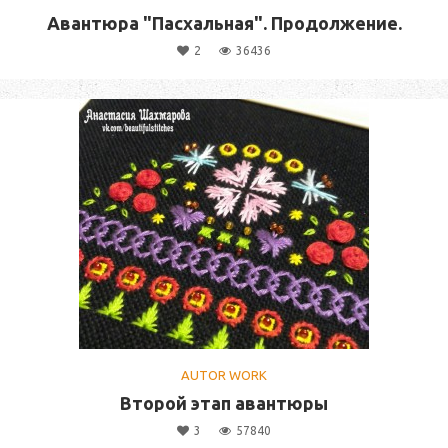
Авантюра "Пасхальная". Продолжение.
2
36436
AUTOR WORK
Второй этап авантюры
3
57840