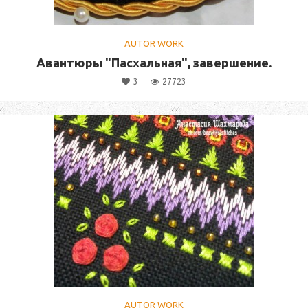
AUTOR WORK
Авантюры "Пасхальная", завершение.
3
27723
AUTOR WORK