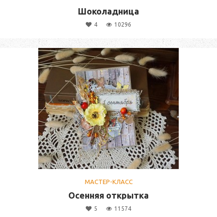
Шоколадница
4
10296
МАСТЕР-КЛАСС
Осенняя открытка
5
11574