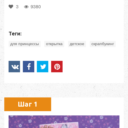
3
9380
Теги:
,
,
,
для принцессы
открытка
детское
скрапбукинг
Шаг 1