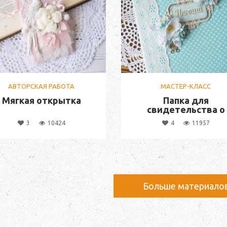
АВТОРСКАЯ РАБОТА
МАСТЕР-КЛАСС
Мягкая открытка
Папка для
свидетельства о
рождении
3
10424
4
11957
Больше материало