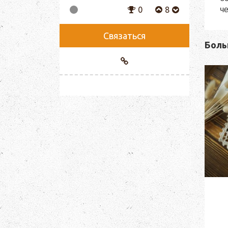
че
0
8
Связаться
Боль