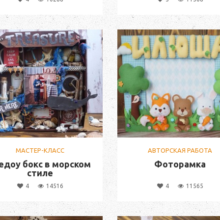
МАСТЕР-КЛАСС
АВТОРСКАЯ РАБОТА
доу бокс в морском
Фоторамка
стиле
4
14516
4
11565