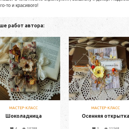
го-то и красивого!
ше работ автора:
МАСТЕР-КЛАСС
МАСТЕР-КЛАСС
Шоколадница
Осенняя открытк
4
10288
5
11568