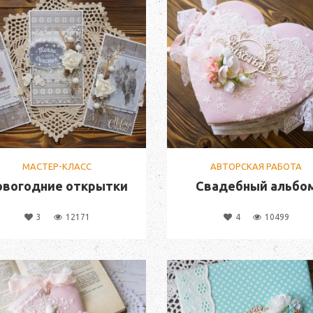
МАСТЕР-КЛАСС
АВТОРСКАЯ РАБОТА
овогодние открытки
Свадебный альбо
3
12171
4
10499