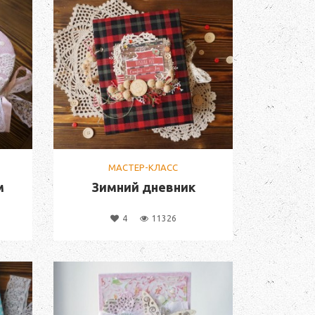
МАСТЕР-КЛАСС
м
Зимний дневник
4
11326