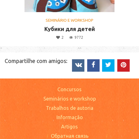
SEMINÁRIO E WORKSHOP
Кубики для детей
2
9772
Compartilhe com amigos:
Concursos
Seminários e workshop
Trabalhos de autoria
Informação
Artigos
Обратная связь