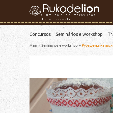
é um país de maravilhas
do artesanato
Concursos
Seminários e workshop
Tr
Main
Seminários e workshop
Рубашечка на пас