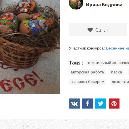
Ирина Бодрова
Сurtir
Участник конкурса:
Весеннее н
Tags :
текстильный мешочек
,
,
авторская работа
пасха
,
вышивка бисером
декорати