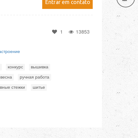
Entrar em contato
1
13853
астроение
,
,
,
конкурс
вышивка
,
,
весна
ручная работа
,
вные стежки
шитье