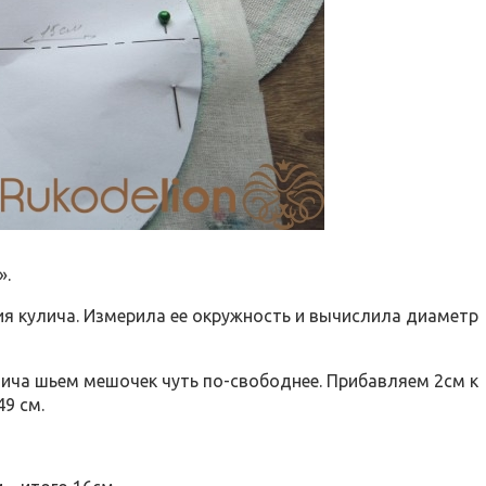
».
ия кулича. Измерила ее окружность и вычислила диаметр
лича шьем мешочек чуть по-свободнее. Прибавляем 2см к
49 см.