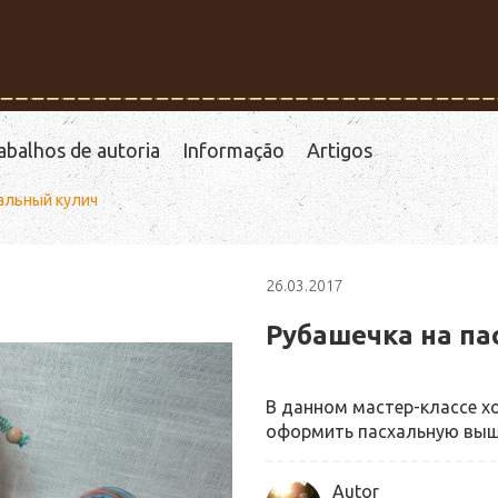
abalhos de autoria
Informação
Artigos
хальный кулич
26.03.2017
Рубашечка на па
В данном мастер-классе х
оформить пасхальную выш
Autor