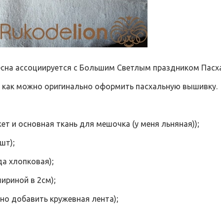
весна ассоциируется с Большим Светлым праздником Пасх
ь как можно оригинально оформить пасхальную вышивку.
т и основная ткань для мешочка (у меня льняная));
шт);
да хлопковая);
ириной в 2см);
но добавить кружевная лента);