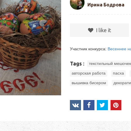
Ирина Бодрова
I like it
Участник конкурса:
Весеннее н
Tags :
текстильный мешочек
,
,
авторская работа
пасха
,
вышивка бисером
декорати