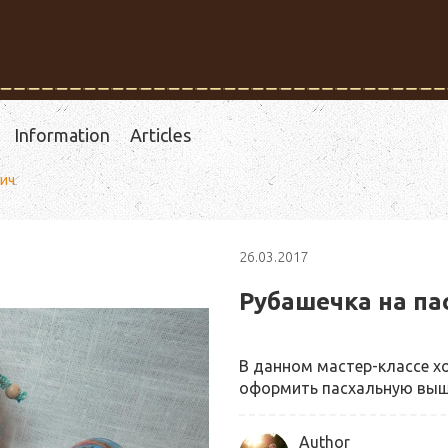
Information
Articles
лич
26.03.2017
Рубашечка на па
В данном мастер-классе х
оформить пасхальную выш
Author