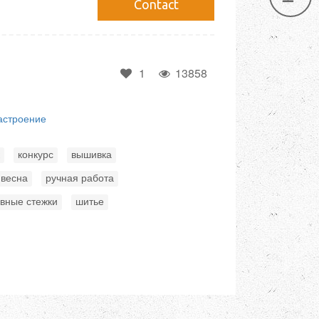
Сontact
1
13858
астроение
,
,
,
конкурс
вышивка
,
,
весна
ручная работа
,
вные стежки
шитье