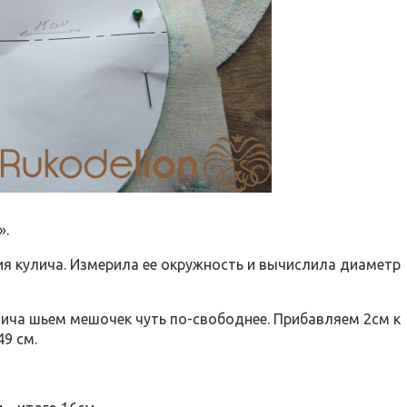
».
ия кулича. Измерила ее окружность и вычислила диаметр
лича шьем мешочек чуть по-свободнее. Прибавляем 2см к
49 см.