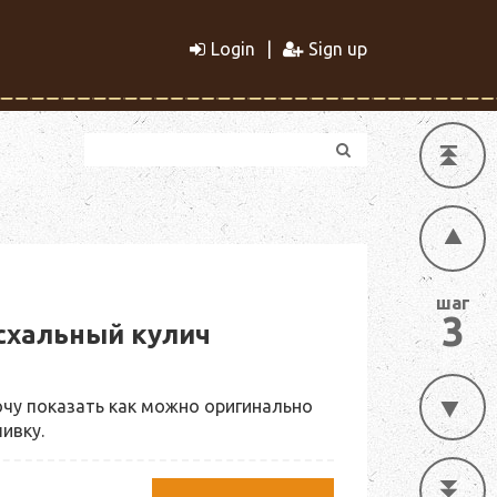
Login
Sign up
шаг
3
схальный кулич
очу показать как можно оригинально
ивку.