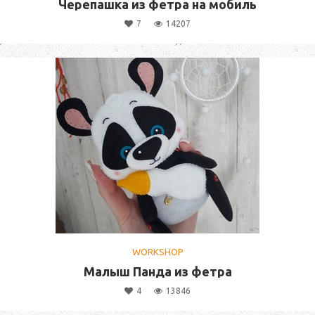
Черепашка из фетра на мобиль
7
14207
WORKSHOP
Малыш Панда из фетра
4
13846