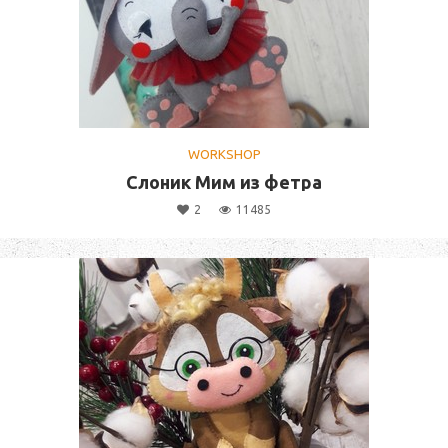
WORKSHOP
Слоник Мим из фетра
2
11485