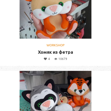
WORKSHOP
Хомяк из фетра
4
10679