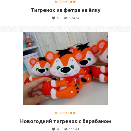
WORKSHOP
Тигренок из фетра на ёлку
5
12424
WORKSHOP
Новогодний тигренок с барабаном
4
11143