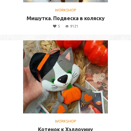
WORKSHOP
Мишутка. Подвеска в коляску
5
9121
WORKSHOP
Котенок к Хэллоуину