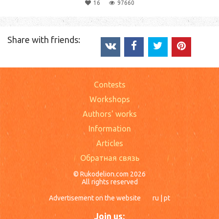
16
97660
Share with friends:
Contests
Workshops
Authors' works
Information
Articles
Обратная связь
© Rukodelion.com 2026
All rights reserved
Advertisement on the website
ru
|
pt
Join us: