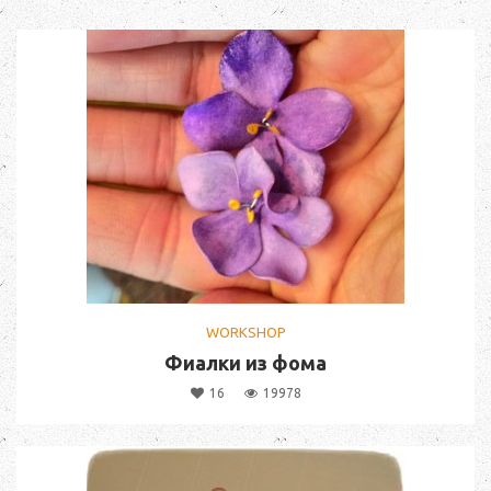
WORKSHOP
Фиалки из фома
16
19978