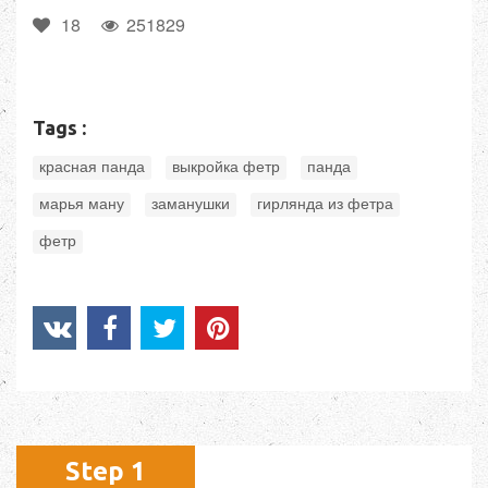
18
251829
Tags :
,
,
,
красная панда
выкройка фетр
панда
,
,
,
марья ману
заманушки
гирлянда из фетра
фетр
Step 1