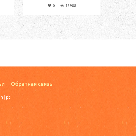
0
13988
ьи
Обратная связь
en
|
pt