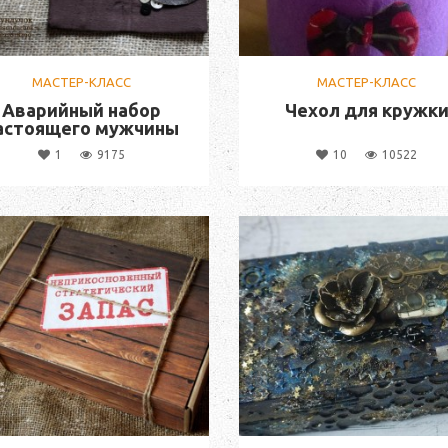
МАСТЕР-КЛАСС
МАСТЕР-КЛАСС
Аварийный набор
Чехол для кружк
астоящего мужчины
1
9175
10
10522