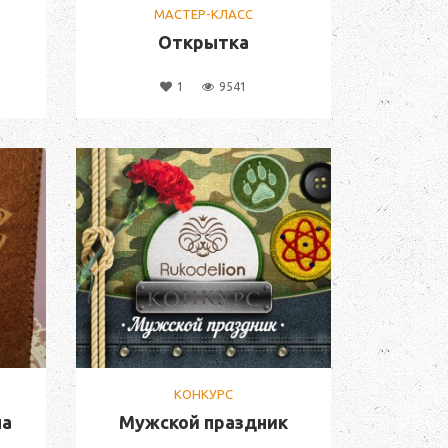
МАСТЕР-КЛАСС
Открытка
1
9541
КОНКУРС
на
Мужской праздник