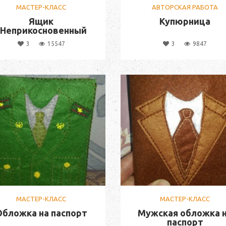
МАСТЕР-КЛАСС
АВТОРСКАЯ РАБОТА
Ящик
Купюрница
"Неприкосновенный
запас"
3
15547
3
9847
МАСТЕР-КЛАСС
МАСТЕР-КЛАСС
Обложка на паспорт
Мужская обложка 
паспорт