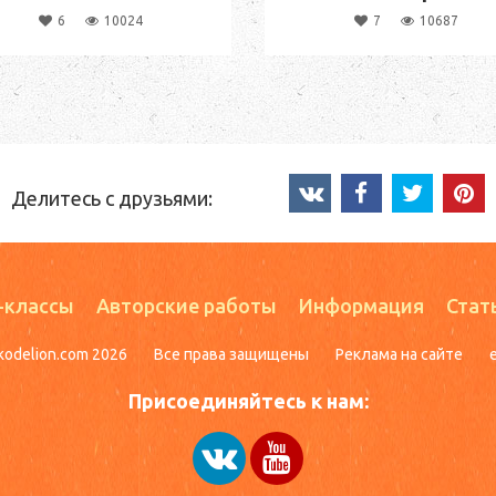
6
10024
7
10687
Делитесь с друзьями:
-классы
Авторские работы
Информация
Стат
kodelion.com 2026
Все права защищены
Реклама на сайте
Присоединяйтесь к нам: