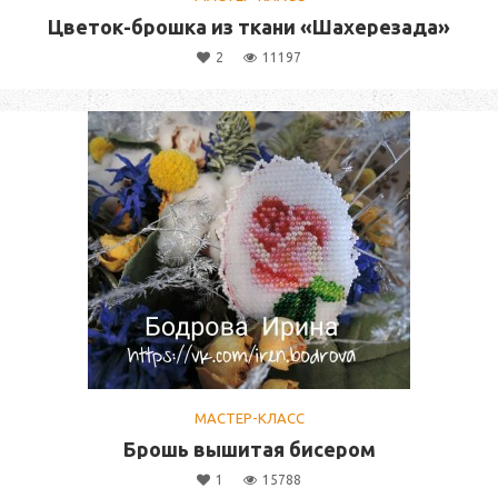
Цветок-брошка из ткани «Шахерезада»
2
11197
МАСТЕР-КЛАСС
Брошь вышитая бисером
1
15788