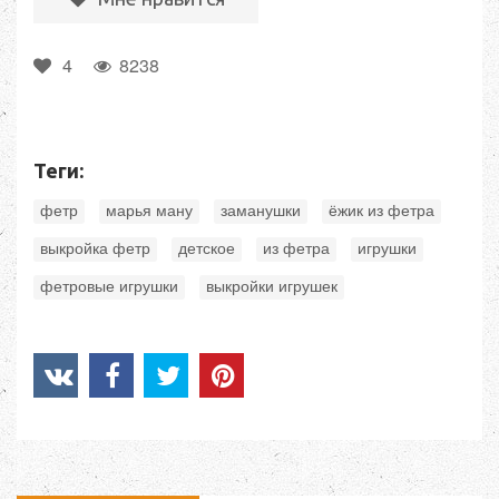
4
8238
Теги:
,
,
,
,
фетр
марья ману
заманушки
ёжик из фетра
,
,
,
,
выкройка фетр
детское
из фетра
игрушки
,
фетровые игрушки
выкройки игрушек