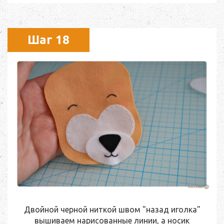
Шаг 18
Двойной черной ниткой швом "назад иголка"
вышиваем нарисованные линии, а носик