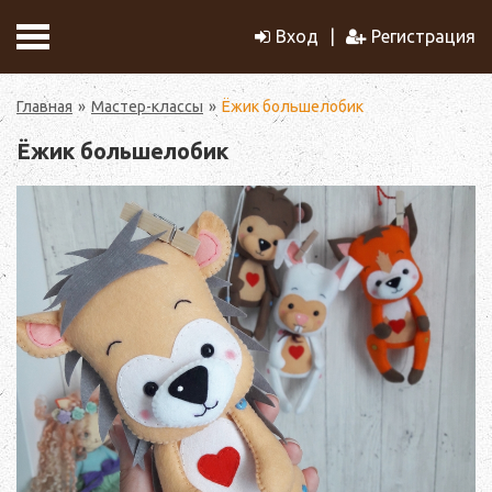
Вход
Регистрация
Главная
Мастер-классы
Ёжик большелобик
Ёжик большелобик