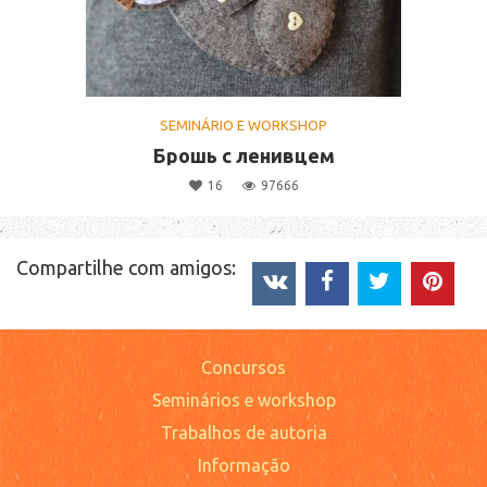
SEMINÁRIO E WORKSHOP
Брошь с ленивцем
16
97666
Compartilhe com amigos:
Concursos
Seminários e workshop
Trabalhos de autoria
Informação