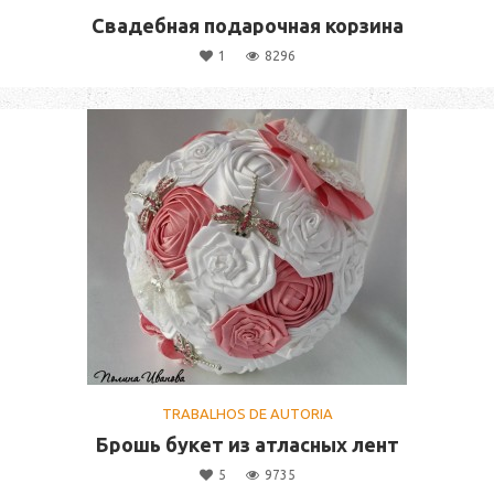
Свадебная подарочная корзина
1
8296
TRABALHOS DE AUTORIA
Брошь букет из атласных лент
5
9735