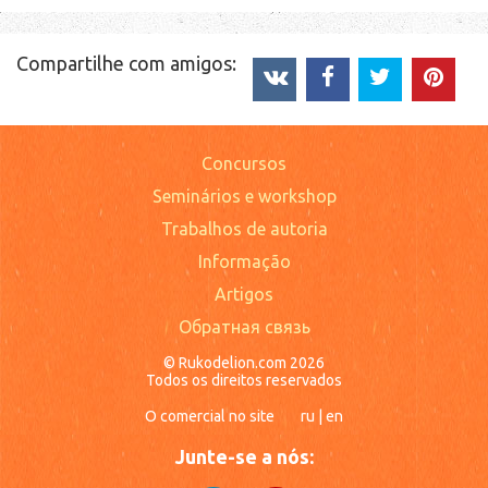
Compartilhe com amigos:
Concursos
Seminários e workshop
Trabalhos de autoria
Informação
Artigos
Обратная связь
© Rukodelion.com 2026
Todos os direitos reservados
O comercial no site
ru
|
en
Junte-se a nós: