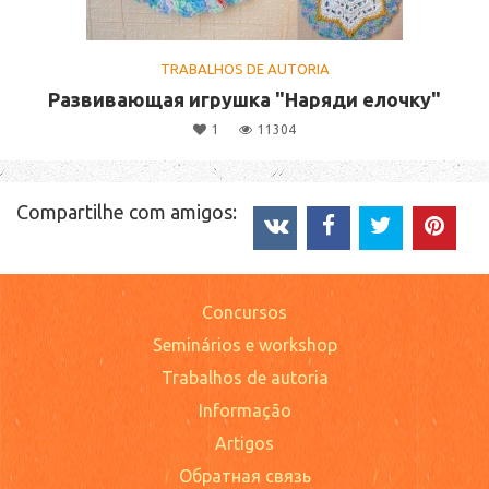
TRABALHOS DE AUTORIA
Развивающая игрушка "Наряди елочку"
1
11304
Compartilhe com amigos:
Concursos
Seminários e workshop
Trabalhos de autoria
Informação
Artigos
Обратная связь