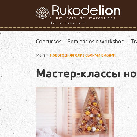
é um país de maravilhas
do artesanato
Concursos
Seminários e workshop
Tr
Main
новогодняя елка своими руками
Мастер-классы но