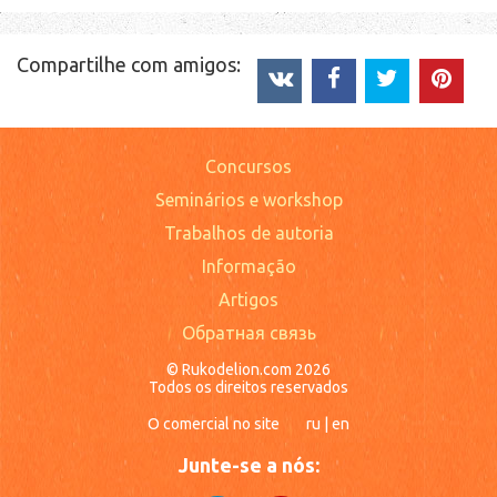
Compartilhe com amigos:
Concursos
Seminários e workshop
Trabalhos de autoria
Informação
Artigos
Обратная связь
© Rukodelion.com 2026
Todos os direitos reservados
O comercial no site
ru
|
en
Junte-se a nós: