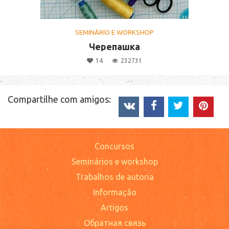
SEMINÁRIO E WORKSHOP
Черепашка
14
232731
Compartilhe com amigos:
Concursos
Seminários e workshop
Trabalhos de autoria
Informação
Artigos
Обратная связь