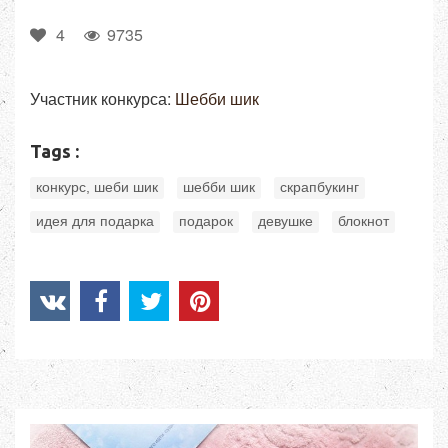
4
9735
Участник конкурса:
Шебби шик
Tags :
,
,
,
конкурс, шеби шик
шебби шик
скрапбукинг
,
,
,
идея для подарка
подарок
девушке
блокнот