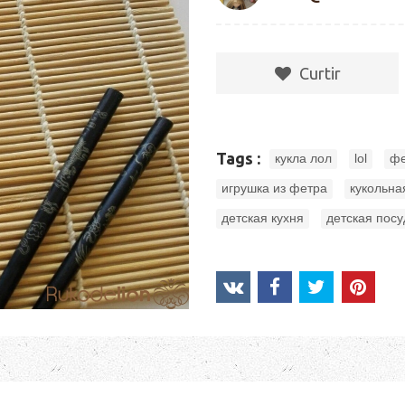
Сurtir
,
,
Tags :
кукла лол
lol
фе
,
игрушка из фетра
кукольна
,
детская кухня
детская посу