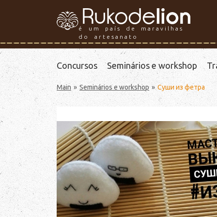
é um país de maravilhas
do artesanato
Concursos
Seminários e workshop
Tr
Main
Seminários e workshop
Суши из фетра