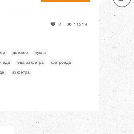
2
11319
,
,
,
тр
детское
кукла
,
,
,
я еда
еда из фетра
фетроеда
,
да
из фетра