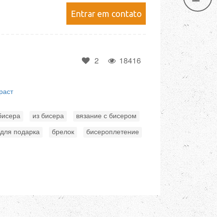
Entrar em contato
2
18416
раст
,
,
,
бисера
из бисера
вязание с бисером
,
,
 для подарка
брелок
бисероплетение