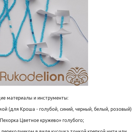
ие материалы и инструменты:
мой (для Кроша - голубой, синий, черный, белый, розовый)
 «Пехорка Цветное кружево» голубого;
с переходником в виде кусочка тонкой крепкой нити или