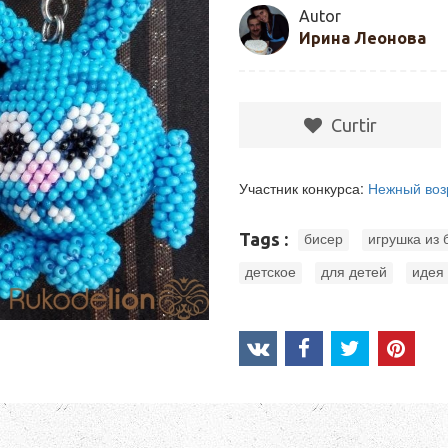
Autor
Ирина Леонова
Сurtir
Участник конкурса:
Нежный воз
,
Tags :
бисер
игрушка из 
,
,
детское
для детей
идея