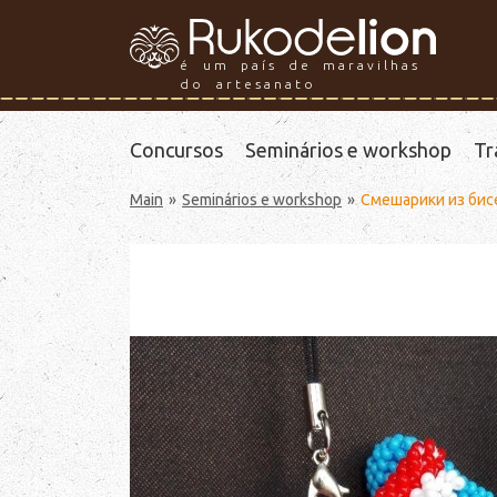
é um país de maravilhas
do artesanato
Concursos
Seminários e workshop
Tr
Main
Seminários e workshop
Смешарики из бис