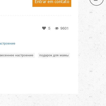
Entrar em contato
5
9601
астроение
,
весеннее настроение
подарок для мамы