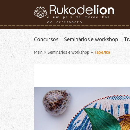
é um país de maravilhas
do artesanato
Concursos
Seminários e workshop
Tr
Main
Seminários e workshop
Тарелка