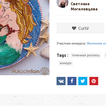
Светлана
Могилевцева
Сurtir
Участник конкурса:
Весеннее н
,
Tags :
точечная роспись
,
конкурс