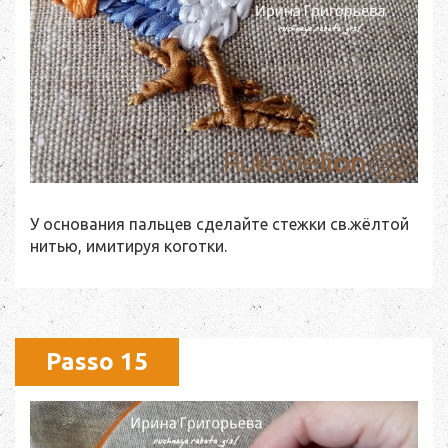
У основания пальцев сделайте стежки св.жёлтой
нитью, имитируя коготки.
Passo 15