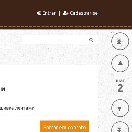
Entrar
Cadastrar-se
шаг
2
ми
ышивка лентами
Entrar em contato