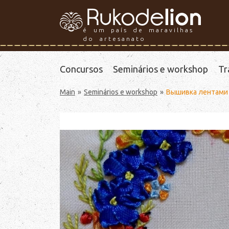
é um país de maravilhas
do artesanato
Concursos
Seminários e workshop
Tr
Main
Seminários e workshop
Вышивка лентами