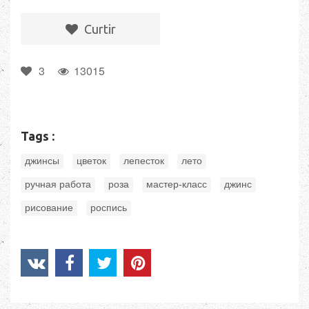
Сurtir
3
13015
Tags :
,
,
,
,
джинсы
цветок
лепесток
лето
,
,
,
,
ручная работа
роза
мастер-класс
джинс
,
рисование
роспись