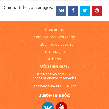
Compartilhe com amigos:
Concursos
Seminários e workshop
Trabalhos de autoria
Informação
Artigos
Обратная связь
© Rukodelion.com 2026
Todos os direitos reservados
O comercial no site
ru
|
en
Junte-se a nós: