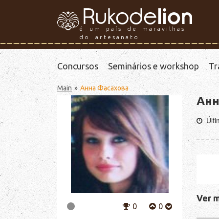
é um país de maravilhas
do artesanato
Concursos
Seminários e workshop
Tr
Main
Анна Фасахова
Анн
Últ
Ver m
0
0