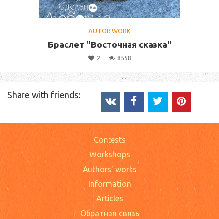
AUTOR WORK
Браслет "Восточная сказка"
2
8558
Share with friends:
Contests
Workshops
Authors' works
Information
Articles
Обратная связь