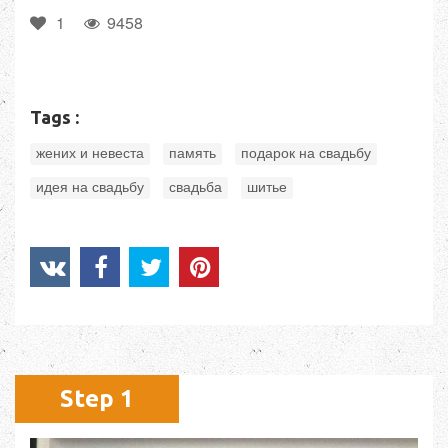
1
9458
Tags :
,
,
,
жених и невеста
память
подарок на свадьбу
,
,
идея на свадьбу
свадьба
шитье
Step 1