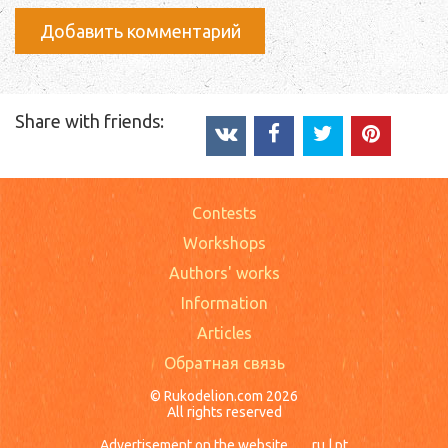
Добавить комментарий
Share with friends:
Contests
Workshops
Authors' works
Information
Articles
Обратная связь
© Rukodelion.com 2026
All rights reserved
Advertisement on the website
ru
|
pt