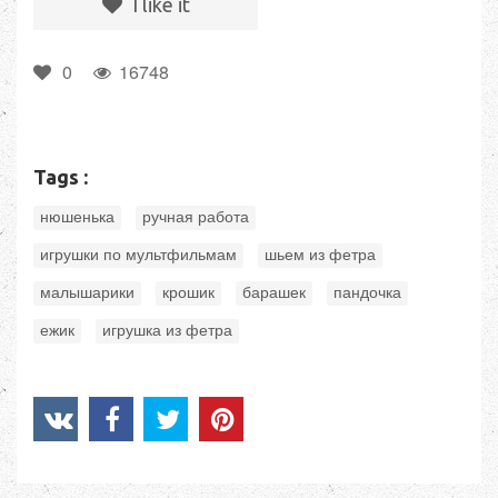
I like it
0
16748
Tags :
,
,
нюшенька
ручная работа
,
,
игрушки по мультфильмам
шьем из фетра
,
,
,
,
малышарики
крошик
барашек
пандочка
,
ежик
игрушка из фетра