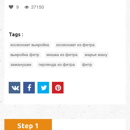
9
37150
Tags :
,
,
космонавт выкройка
космонавт из фетра
,
,
,
выкройка фетр
мишка из фетра
марья ману
,
,
заманушки
гирлянда из фетра
фетр
Step 1