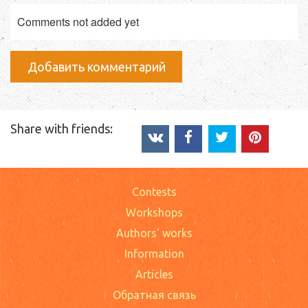
Comments not added yet
Добавить комментарий
Share with friends:
Contests
Workshops
Authors' works
Information
Articles
Обратная связь