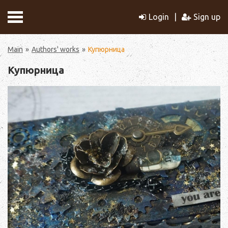
Login
Sign up
Main
Authors' works
Купюрница
Купюрница