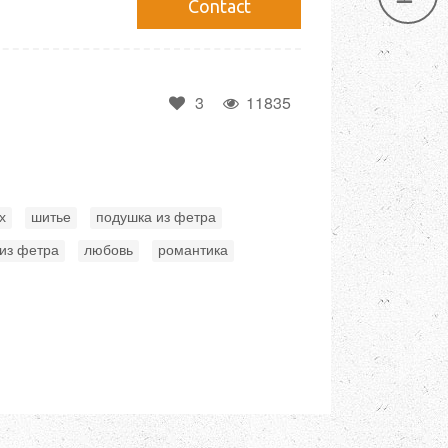
Сontact
3
11835
,
,
,
х
шитье
подушка из фетра
,
,
,
из фетра
любовь
романтика