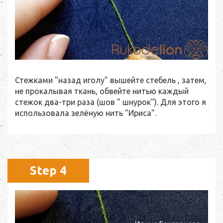
Стежками "назад иголу" вышейте стебель , затем,
не прокалывая ткань, обвейте нитью каждый
стежок два-три раза (шов " шнурок"). Для этого я
использовала зелёную нить "Ириса".
Step 4