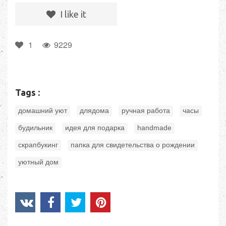
I like it
1
9229
Tags :
,
,
,
,
домашний уют
длядома
ручная работа
часы
,
,
,
будильник
идея для подарка
handmade
,
,
скрапбукинг
папка для свидетельства о рождении
уютный дом