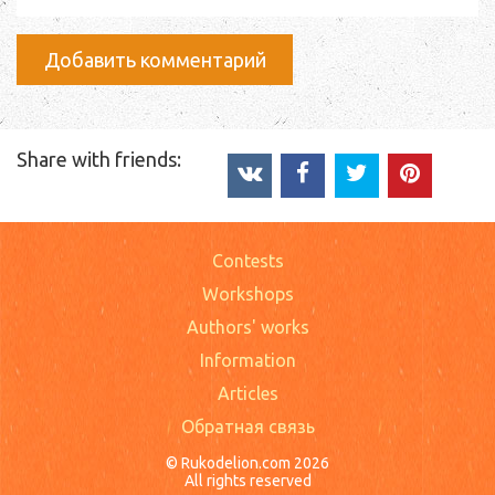
Добавить комментарий
Share with friends:
Contests
Workshops
Authors' works
Information
Articles
Обратная связь
© Rukodelion.com 2026
All rights reserved