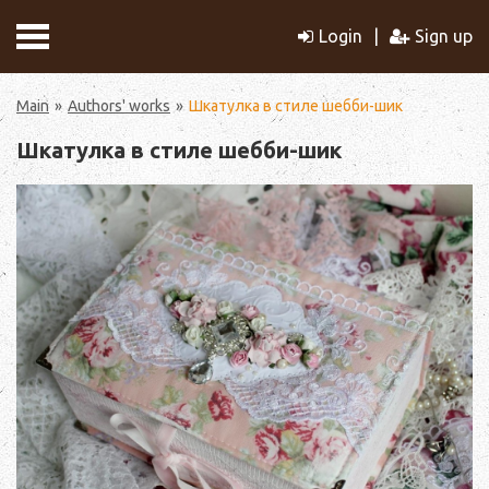
Login
Sign up
Main
Authors' works
Шкатулка в стиле шебби-шик
Шкатулка в стиле шебби-шик