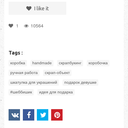
I like it
1
10564
Tags :
,
,
,
,
коробка
handmade
скрапбукинг
коробочка
,
,
ручная работа
скрап-объект
,
,
шкатулка для украшений
подарок девушке
,
#шеббишик
идея для подарка