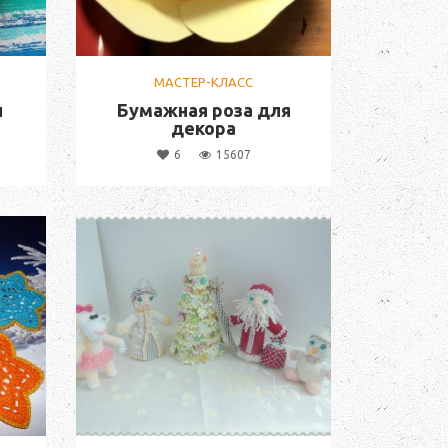
МАСТЕР-КЛАСС
ы
Бумажная роза для
декора
6
15607