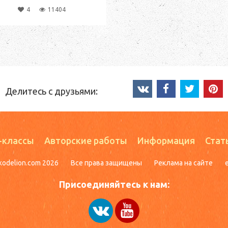
4
11404
Делитесь с друзьями:
-классы
Авторские работы
Информация
Стат
kodelion.com 2026
Все права защищены
Реклама на сайте
Присоединяйтесь к нам: