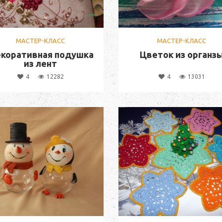
МАСТЕР-КЛАСС
МАСТЕР-КЛАСС
коративная подушка
Цветок из органз
из лент
4
12282
4
13031