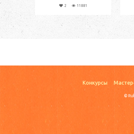
2
11881
Конкурсы
Мастер
© Ru