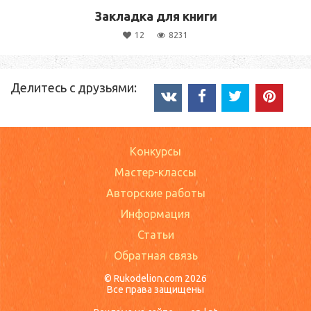
Закладка для книги
12
8231
Делитесь с друзьями:
Конкурсы
Мастер-классы
Авторские работы
Информация
Статьи
Обратная связь
© Rukodelion.com 2026
Все права защищены