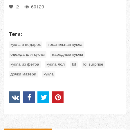
2
60129
Теги:
,
,
кукла в подарок
текстильная кукла
,
,
одежда для куклы
народные куклы
,
,
,
,
кукла из фетра
кукла лол
lol
lol surprise
,
дочки матери
кукла