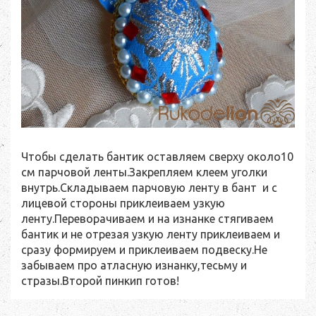
Чтобы сделать бантик оставляем сверху около10
см парчовой ленты.Закрепляем клеем уголки
внутрь.Складываем парчовую ленту в бант и с
лицевой стороны приклеиваем узкую
ленту.Переворачиваем и на изнанке стягиваем
бантик и не отрезая узкую ленту приклеиваем и
сразу формируем и приклеиваем подвеску.Не
забываем про атласную изнанку,тесьму и
стразы.Второй пинкип готов!