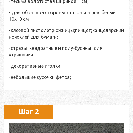
-тесьма золотистая шириной 1 см;
- для обратной стороны картон и атлас белый
10x10 см ;
-клеевой пистолет;ножницы;пинцет;канцелярский
нож;клей для бумаги;
-стразы квадратные и полу-бусины для
украшения;
-декоративные иголки;
-небольшие кусочки фетра;
Шаг 2