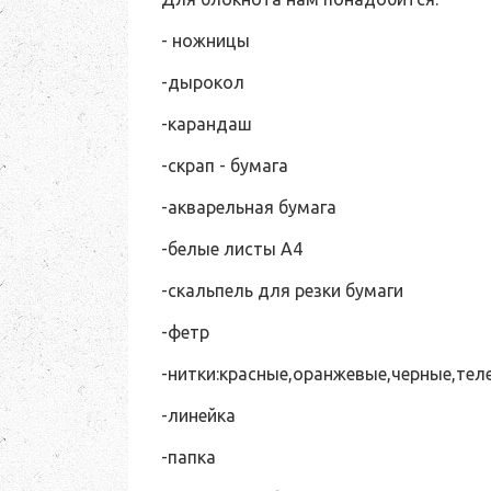
- ножницы
-дырокол
-карандаш
-скрап - бумага
-акварельная бумага
-белые листы А4
-скальпель для резки бумаги
-фетр
-нитки:красные,оранжевые,черные,тел
-линейка
-папка