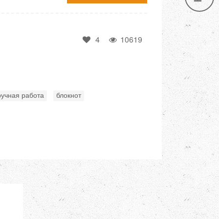
4
10619
,
ручная работа
блокнот