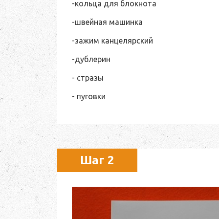
-кольца для блокнота
-швейная машинка
-зажим канцелярский
-дублерин
- стразы
- пуговки
Шаг 2