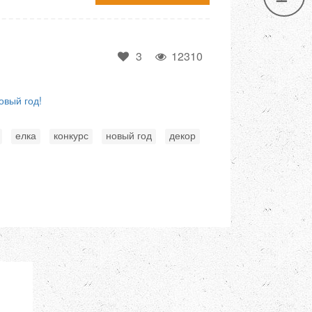
3
12310
овый год!
,
,
,
,
елка
конкурс
новый год
декор