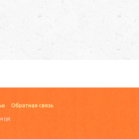
ьи
Обратная связь
en
|
pt